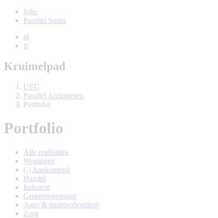
Jobs
Parallel Spain
nl
fr
Kruimelpad
UEG
Parallel Architecten
Portfolio
Portfolio
Alle realisaties
Woningen
(-)
Aankomend
Handel
Industrie
Groepswoningen
Agro & paardenhouderij
Zorg