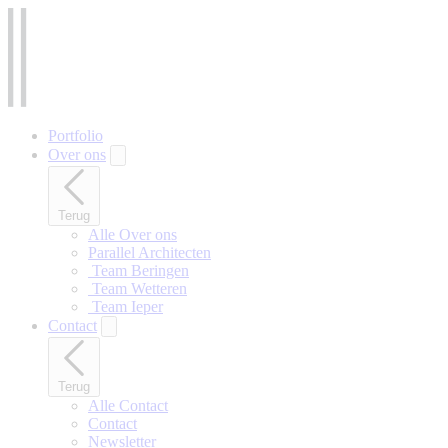
Naar
hoofdinhoud
gaan
Portfolio
Over ons
Terug
Alle Over ons
Parallel Architecten
‎ Team Beringen
‎ Team Wetteren
‎ Team Ieper
Contact
Terug
Alle Contact
Contact
Newsletter