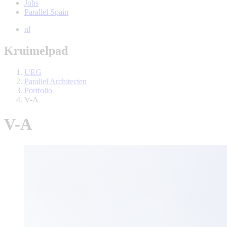
Jobs
Parallel Spain
nl
Kruimelpad
UEG
Parallel Architecten
Portfolio
V-A
V-A