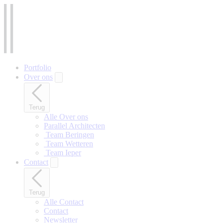
Naar
hoofdinhoud
gaan
Portfolio
Over ons
Terug
Alle Over ons
Parallel Architecten
‎ Team Beringen
‎ Team Wetteren
‎ Team Ieper
Contact
Terug
Alle Contact
Contact
Newsletter