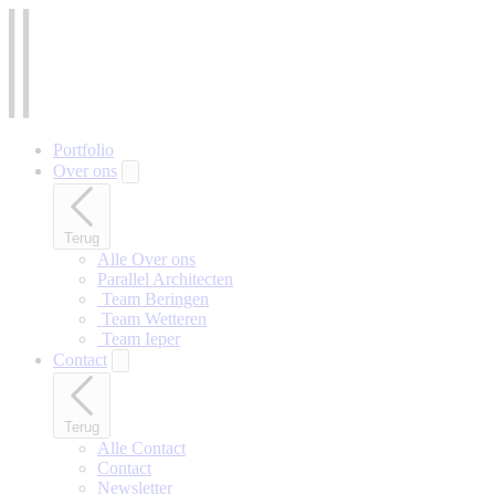
Naar
hoofdinhoud
gaan
Portfolio
Over ons
Terug
Alle Over ons
Parallel Architecten
‎ Team Beringen
‎ Team Wetteren
‎ Team Ieper
Contact
Terug
Alle Contact
Contact
Newsletter