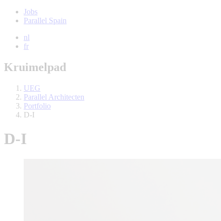
Jobs
Parallel Spain
nl
fr
Kruimelpad
UEG
Parallel Architecten
Portfolio
D-I
D-I