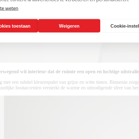
te weten
okies toestaan
Weigeren
Cookie-inste
wegend wit interieur dat de ruimte een open en luchtige uitstralin
ng met een subtiel kleurenpalet van grijze en witte tinten. Binnenin zor
tuurlijke houtaccenten versterkt de warme en uitnodigende sfeer van het