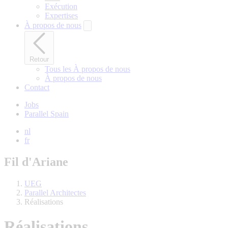
Exécution
Expertises
À propos de nous
Retour
Tous les À propos de nous
À propos de nous
Contact
Jobs
Parallel Spain
nl
fr
Fil d'Ariane
UEG
Parallel Architectes
Réalisations
Réalisations