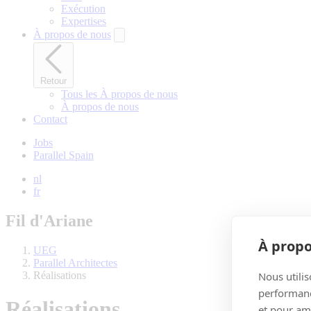
Exécution
Expertises
À propos de nous
Retour
Tous les À propos de nous
À propos de nous
Contact
Jobs
Parallel Spain
nl
fr
Fil d'Ariane
À propo
UEG
Parallel Architectes
Nous utilis
Réalisations
performance
Réalisations
et pour amé