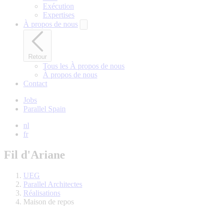
Exécution
Expertises
À propos de nous
Retour
Tous les À propos de nous
À propos de nous
Contact
Jobs
Parallel Spain
nl
fr
Fil d'Ariane
UEG
Parallel Architectes
Réalisations
Maison de repos