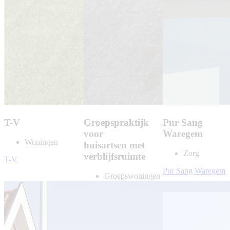
T-V
Groepspraktijk
Pur Sang
voor
Waregem
Woningen
huisartsen met
Zorg
verblijfsruimte
T-V
Pur Sang Waregem
Groepswoningen
Handel
Groepspraktijk
voor huisartsen
met verblijfsruimte