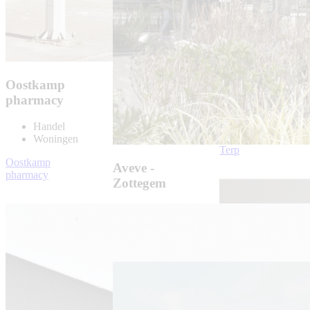
Oostkamp
pharmacy
Terp
Handel
Handel
Woningen
Terp
Oostkamp
Aveve -
pharmacy
Zottegem
Handel
Aveve - Zottegem