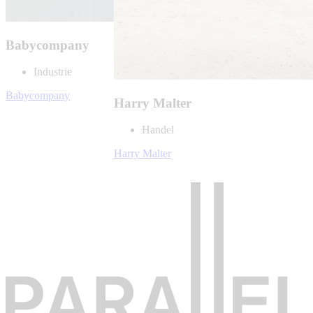
​​A-W
Babycompany
Woningen
​​A-W
Industrie
Babycompany
Harry Malter
Handel
Harry Malter