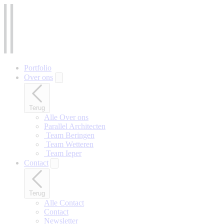
Naar
hoofdinhoud
gaan
Portfolio
Over ons
Terug
Alle Over ons
Parallel Architecten
‎ Team Beringen
‎ Team Wetteren
‎ Team Ieper
Contact
Terug
Alle Contact
Contact
Newsletter