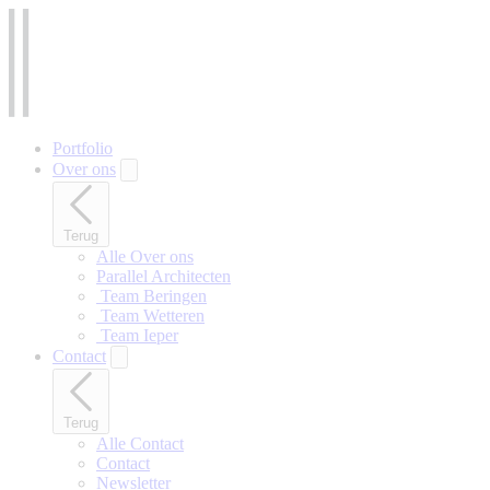
Naar
hoofdinhoud
gaan
Portfolio
Over ons
Terug
Alle Over ons
Parallel Architecten
‎ Team Beringen
‎ Team Wetteren
‎ Team Ieper
Contact
Terug
Alle Contact
Contact
Newsletter