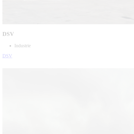
DSV
Industrie
DSV