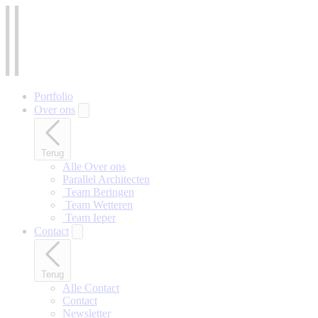
Naar
hoofdinhoud
gaan
Portfolio
Over ons
Terug
Alle Over ons
Parallel Architecten
‎ Team Beringen
‎ Team Wetteren
‎ Team Ieper
Contact
Terug
Alle Contact
Contact
Newsletter