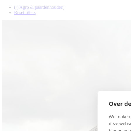
(-)
Agro & paardenhouderij
Reset filters
Over de
We maken g
deze websi
bieden en 