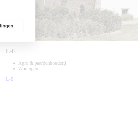
llingen
L-E
Agro & paardenhouderij
Woningen
L-E