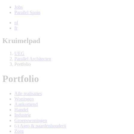
Jobs
Parallel Spain
nl
fr
Kruimelpad
UEG
Parallel Architecten
Portfolio
Portfolio
Alle realisaties
Woningen
Aankomend
Handel
Industrie
Groepswoningen
(-)
Agro & paardenhouderij
Zorg