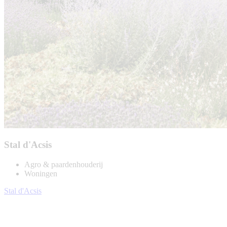
Stal d'Acsis
Agro & paardenhouderij
Woningen
Stal d'Acsis