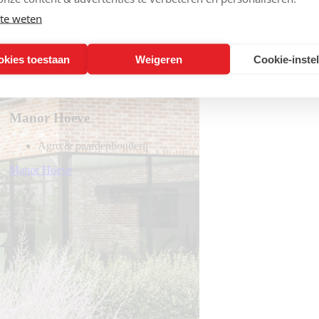
te weten
okies toestaan
Weigeren
Cookie-inste
Manor Hoeve
Agro & paardenhouderij
Manor Hoeve