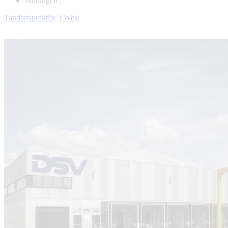
Woningen
Tandartspraktijk 't West