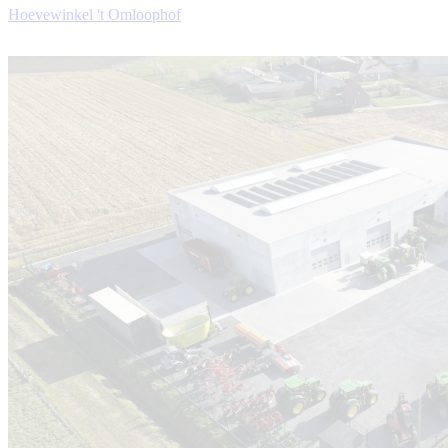
Hoevewinkel 't Omloophof