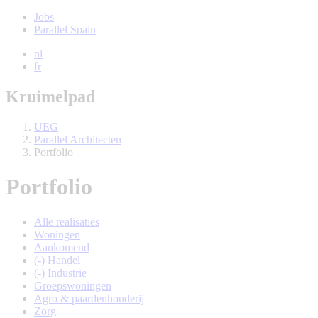
Jobs
Parallel Spain
nl
fr
Kruimelpad
UEG
Parallel Architecten
Portfolio
Portfolio
Alle realisaties
Woningen
Aankomend
(-)
Handel
(-)
Industrie
Groepswoningen
Agro & paardenhouderij
Zorg