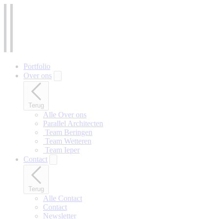
Naar
hoofdinhoud
gaan
Portfolio
Over ons
Terug
Alle Over ons
Parallel Architecten
‎ Team Beringen
‎ Team Wetteren
‎ Team Ieper
Contact
Terug
Alle Contact
Contact
Newsletter