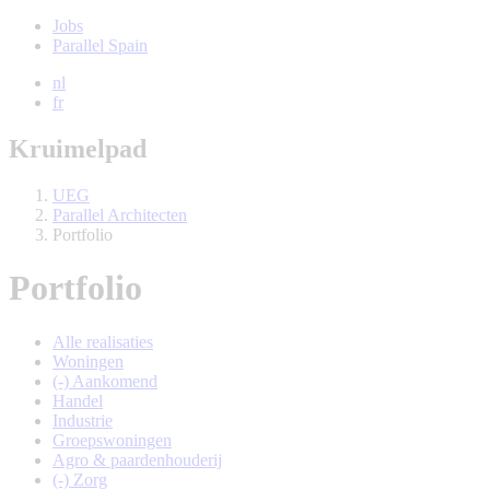
Jobs
Parallel Spain
nl
fr
Kruimelpad
UEG
Parallel Architecten
Portfolio
Portfolio
Alle realisaties
Woningen
(-)
Aankomend
Handel
Industrie
Groepswoningen
Agro & paardenhouderij
(-)
Zorg