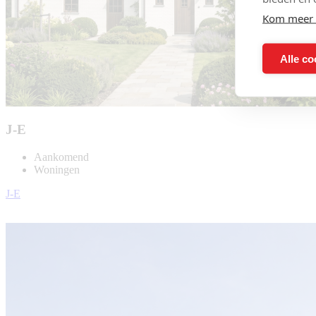
Kom meer 
Alle co
J-E
Aankomend
Woningen
J-E