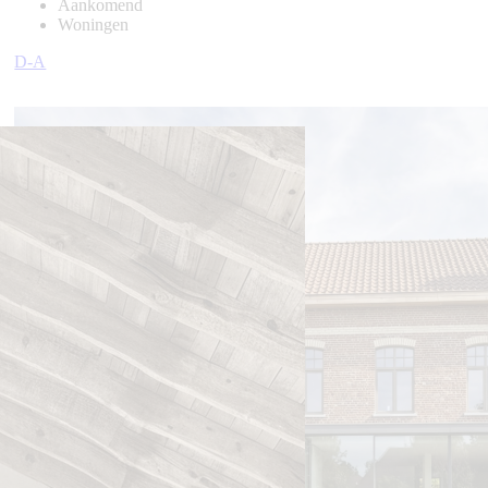
Aankomend
Woningen
D-A