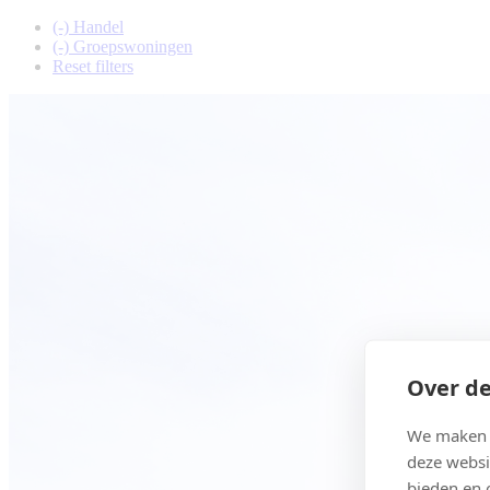
(-)
Handel
(-)
Groepswoningen
Reset filters
Over de
We maken g
deze websi
bieden en 