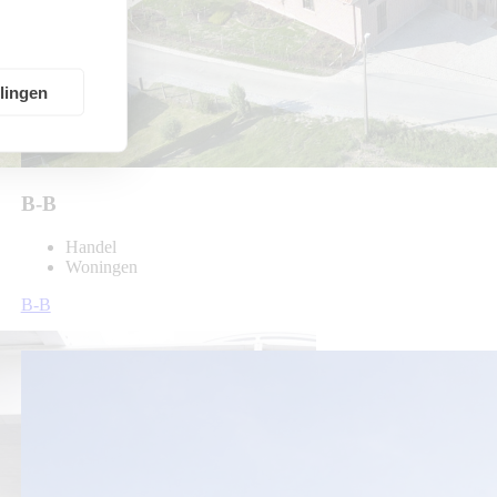
llingen
B-B
Handel
Woningen
B-B