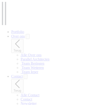
Naar
hoofdinhoud
gaan
Portfolio
Over ons
Terug
Alle Over ons
Parallel Architecten
‎ Team Beringen
‎ Team Wetteren
‎ Team Ieper
Contact
Terug
Alle Contact
Contact
Newsletter