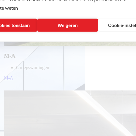
te weten
okies toestaan
Weigeren
Cookie-inste
M-A
Groepswoningen
M-A