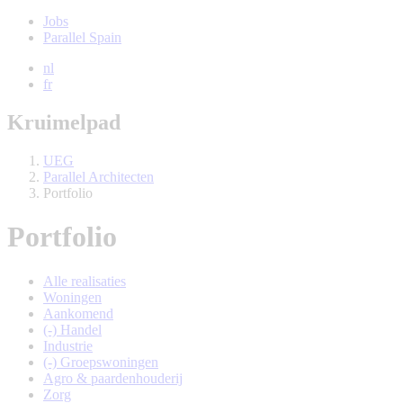
Jobs
Parallel Spain
nl
fr
Kruimelpad
UEG
Parallel Architecten
Portfolio
Portfolio
Alle realisaties
Woningen
Aankomend
(-)
Handel
Industrie
(-)
Groepswoningen
Agro & paardenhouderij
Zorg