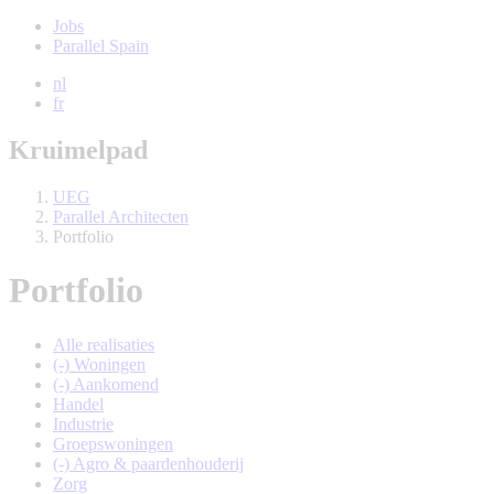
Jobs
Parallel Spain
nl
fr
Kruimelpad
UEG
Parallel Architecten
Portfolio
Portfolio
Alle realisaties
(-)
Woningen
(-)
Aankomend
Handel
Industrie
Groepswoningen
(-)
Agro & paardenhouderij
Zorg