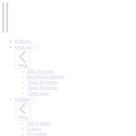
Naar
hoofdinhoud
gaan
Portfolio
Over ons
Terug
Alle Over ons
Parallel Architecten
‎ Team Beringen
‎ Team Wetteren
‎ Team Ieper
Contact
Terug
Alle Contact
Contact
Newsletter