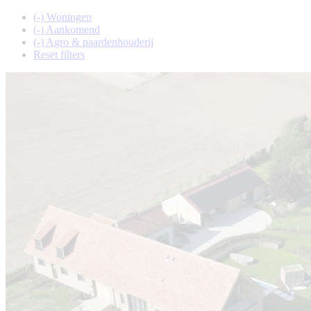
(-)
Woningen
(-)
Aankomend
(-)
Agro & paardenhouderij
Reset filters