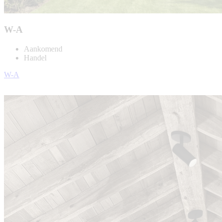
W-A
Aankomend
Handel
W-A