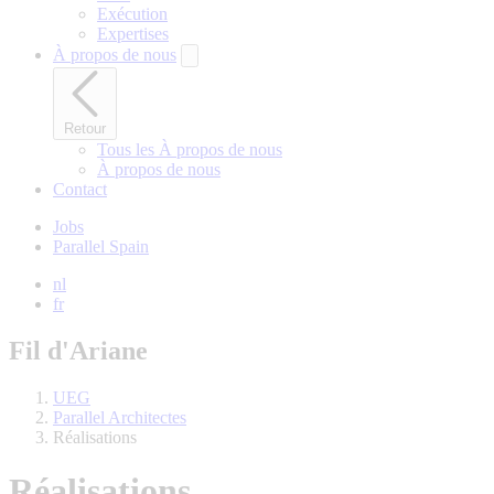
Exécution
Expertises
À propos de nous
Retour
Tous les À propos de nous
À propos de nous
Contact
Jobs
Parallel Spain
nl
fr
Fil d'Ariane
UEG
Parallel Architectes
Réalisations
Réalisations