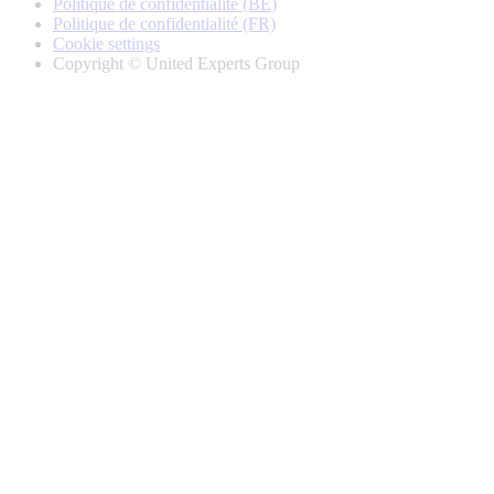
Politique de confidentialité (BE)
Politique de confidentialité (FR)
Cookie settings
Copyright © United Experts Group