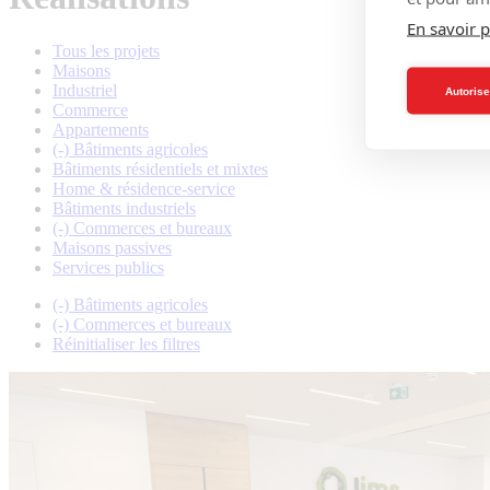
En savoir p
Tous les projets
Maisons
Industriel
Autorise
Commerce
Appartements
(-)
Bâtiments agricoles
Bâtiments résidentiels et mixtes
Home & résidence-service
Bâtiments industriels
(-)
Commerces et bureaux
Maisons passives
Services publics
(-)
Bâtiments agricoles
(-)
Commerces et bureaux
Réinitialiser les filtres