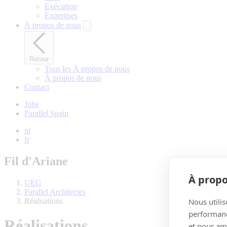
Exécution
Expertises
À propos de nous
Retour
Tous les À propos de nous
À propos de nous
Contact
Jobs
Parallel Spain
nl
fr
Fil d'Ariane
À propo
UEG
Parallel Architectes
Nous utilis
Réalisations
performance
Réalisations
et pour amé