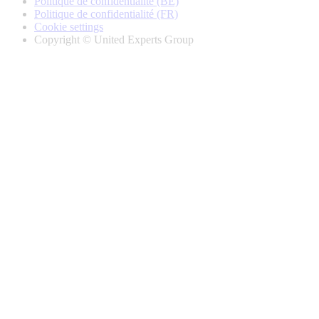
Politique de confidentialité (BE)
Politique de confidentialité (FR)
Cookie settings
Copyright © United Experts Group