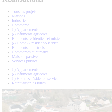
Tous les projets
Maisons
Industriel
Commerce
(-)
Appartements
(-)
Bâtiments agricoles
Bâtiments résidentiels et mixtes
(-)
Home & résidence-service
Bâtiments industriels
Commerces et bureaux
Maisons passives
Services publics
(-)
Appartements
(-)
Bâtiments agricoles
(-)
Home & résidence-service
Réinitialiser les filtres