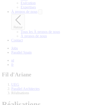
Exécution
Expertises
À propos de nous
Retour
Tous les À propos de nous
À propos de nous
Contact
Jobs
Parallel Spain
nl
fr
Fil d'Ariane
UEG
Parallel Architectes
Réalisations
Réalisations