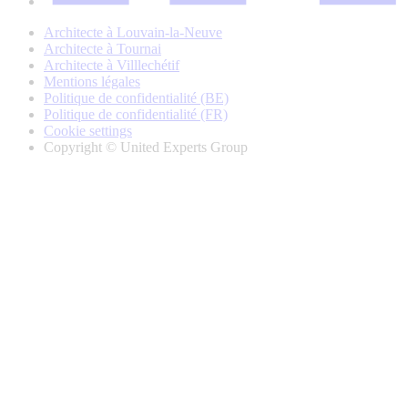
Architecte à Louvain-la-Neuve
Architecte à Tournai
Architecte à Villlechétif
Mentions légales
Politique de confidentialité (BE)
Politique de confidentialité (FR)
Cookie settings
Copyright © United Experts Group