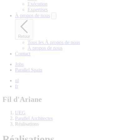
Exécution
Expertises
À propos de nous
Retour
Tous les À propos de nous
À propos de nous
Contact
Jobs
Parallel Spain
nl
fr
Fil d'Ariane
UEG
Parallel Architectes
Réalisations
Réalisations