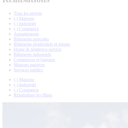
Tous les projets
(-)
Maisons
(-)
Industriel
(-)
Commerce
Appartements
Bâtiments agricoles
Bâtiments résidentiels et mixtes
Home & résidence-service
Bâtiments industriels
Commerces et bureaux
Maisons passives
Services publics
(-)
Maisons
(-)
Industriel
(-)
Commerce
Réinitialiser les filtres