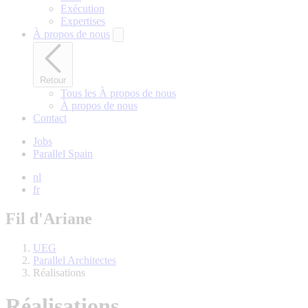
Exécution
Expertises
À propos de nous
Retour
Tous les À propos de nous
À propos de nous
Contact
Jobs
Parallel Spain
nl
fr
Fil d'Ariane
UEG
Parallel Architectes
Réalisations
Réalisations