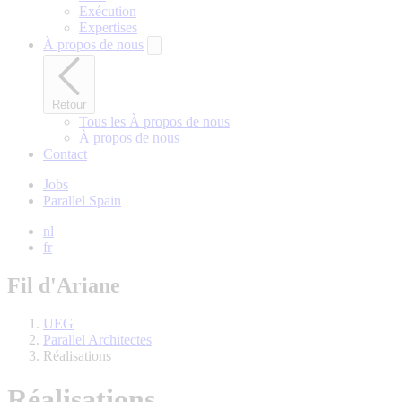
Exécution
Expertises
À propos de nous
Retour
Tous les À propos de nous
À propos de nous
Contact
Jobs
Parallel Spain
nl
fr
Fil d'Ariane
UEG
Parallel Architectes
Réalisations
Réalisations