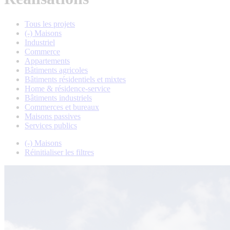
Tous les projets
(-)
Maisons
Industriel
Commerce
Appartements
Bâtiments agricoles
Bâtiments résidentiels et mixtes
Home & résidence-service
Bâtiments industriels
Commerces et bureaux
Maisons passives
Services publics
(-)
Maisons
Réinitialiser les filtres