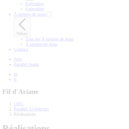
Exécution
Expertises
À propos de nous
Retour
Tous les À propos de nous
À propos de nous
Contact
Jobs
Parallel Spain
nl
fr
Fil d'Ariane
UEG
Parallel Architectes
Réalisations
Réalisations